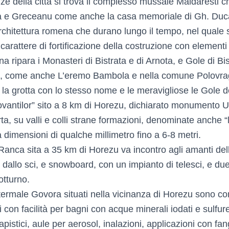
ze della città si trova il complesso mussale Maldaresti ch
ca e Greceanu come anche la casa memoriale di Gh. Du
’architettura romena che durano lungo il tempo, nel quale 
carattere di fortificazione della costruzione con elementi 
a ripara i Monasteri di Bistrata e di Arnota, e Gole di Bis
lli, come anche L’eremo Bambola e nella comune Polovragi
la grotta con lo stesso nome e le meravigliose le Gole de
ovantilor” sito a 8 km di Horezu, dichiarato monument
rta, su valli e colli strane formazioni, denominate anche “
 dimensioni di qualche millimetro fino a 6-8 metri.
Ranca sita a 35 km di Horezu va incontro agli amanti dell
dallo sci, e snowboard, con un impianto di telesci, e due
otturno.
termale Govora situati nella vicinanza di Horezu sono co
 con facilità per bagni con acque minerali iodati e sulfur
apistici, aule per aerosol, inalazioni, applicazioni con fa