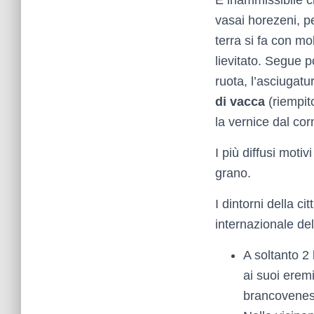
È inammissibile ch
vasai horezeni, pe
terra si fa con mo
lievitato. Segue p
ruota, l’asciugatu
di vacca
(riempit
la vernice dal cor
I più diffusi motivi
grano.
I dintorni della c
internazionale del
A soltanto 2
ai suoi eremi
brancovenes