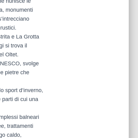
e riunisce le
ca, monumenti
s’intrecciano
rustici.
trita e La Grotta
 si trova il
l Oltet.
o UNESCO, svolge
le pietre che
o sport d’inverno,
 parti di cui una
mplessi balneari
ee, trattamenti
ngo caldo,