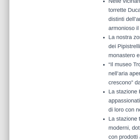
Nelle vicinan
torrette Du
distinti dell
armonioso il 
La nostra zon
dei Pipistre
monastero e 
“Il museo Tr
nell’aria ape
crescono” da
La stazione 
appassionati 
di loro con n
La stazione 
moderni, doti
con prodotti 