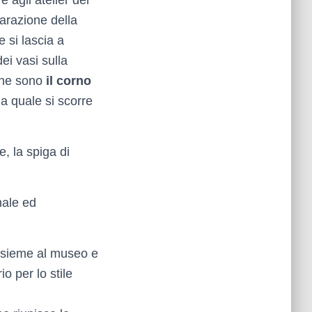
e agli atelier dei
parazione della
e si lascia a
dei vasi sulla
ione sono
il corno
la quale si scorre
ne, la spiga di
nale ed
insieme al museo e
io per lo stile