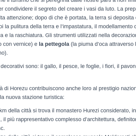
e il turismo che si peregrina dalle nostre parti a non finir
r condividere il segreto del creare i vasi da luto. La pre
lta attenzione; dopo di che è portata, la terra si deposita 
oi la pulitura della terra e l’impastatura, il modellamento 
ra e la raschiatura. Gli strumenti utilizzati nella decoraz
o con vernice) e
la pettegola
(la piuma d’oca attraverso 
no).
 decorativi sono: il gallo, il pesce, le foglie, i fiori, il pavo
ittà di Horezu contribuiscono anche loro al prestigio nazio
la nuova stazione turistica:
 km della città si trova il monastero Hurezi considerato, 
, il più rappresentativo complesso d’architettura, definitor
c.